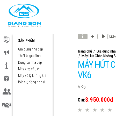
SẢN PHẨM
SẢN PHẨM
Gia dụng nhà bếp
Trang chủ
/
Gia dụng nhà
TIN TỨC
/
Máy Hút Chân Không S
Thiết bị gia đình
MÁY HÚT 
Dụng cụ nhà bếp
THƯƠNG HIỆU
Máy xay, vắt, ép
VK6
Máy xử lý không khí
CSKH
Bếp từ, hồng ngoại
VK6
LIÊN HỆ
3.950.000đ
Giá:
CỘNG TÁC VIÊN