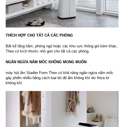
THÍCH HỢP CHO TẤT CẢ CÁC PHÒNG
Bất kể tầng hầm, phòng ngủ hoặc các khu vực thông gió kém khác,
Theo có kích thước nhỏ gọn cho tất cả các phòng.
NGĂN NGỪA NẤM MỐC KHÔNG MONG MUỐN
máy hút ẩm
Stadler Form Theo có khả năng ngăn ngừa nấm mốc
gây phiền nhiễu bằng cách loại bỏ độ ẩm không khí dư thừa từ
không khí.