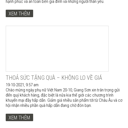
hạnh phúc và an toàn bên gia đình và những người thân yêu.
XEM THÊM
THOẢ SỨC TẶNG QUÀ – KHÔNG LO VỀ GIÁ
19-10-2021, 9:57 am
Chào mừng ngày phụ nữ Việt Nam 20-10, Giang Sơn xin trân trọng gửi
đến quý khách hàng, đặc biệt là nửa kia thế giới các chương trình
khuyến mại đầy hấp dẫn. Giảm giá nhiều sản phẩm tới từ Châu Âu và cơ
hội nhận nhiều phần quà hấp dẫn đang chờ đón bạn.
XEM THÊM