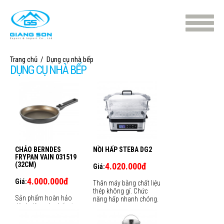
Trang chủ
/
Dụng cụ nhà bếp
DỤNG CỤ NHÀ BẾP
CHẢO BERNDES
NỒI HẤP STEBA DG2
FRYPAN VAIN 031519
(32CM)
4.020.000đ
Giá:
4.000.000đ
Giá:
Thân máy bằng chất liệu
thép không gỉ. Chức
Sản phẩm hoàn hảo
năng hấp nhanh chóng.
dành riêng cho bếp từ.
Dung tích chứa từ 3 - 6 lít
Lòng chảo đươc phủ 3
do 2 khay chứa trong
lớp chống dính siêu bền.
suốt có đáy có thể tháo